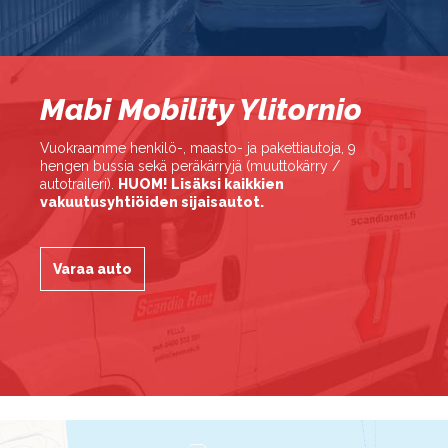
Mabi Mobility Ylitornio
Vuokraamme henkilö-, maasto- ja pakettiautoja, 9
hengen bussia sekä peräkärryjä (muuttokärry /
autotraileri).
HUOM! Lisäksi kaikkien
vakuutusyhtiöiden sijaisautot.
Varaa auto