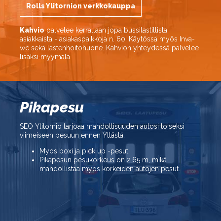
Rolls Ylitornion verkkokauppa
Kahvio
palvelee kerrallaan jopa bussilastillista
asiakkaista - asiakaspaikkoja n. 60. Käytössä myös Inva-
wc sekä lastenhoitohuone. Kahvion yhteydessä palvelee
lisäksi myymälä.
Pikapesu
SEO Ylitornio tarjoaa mahdollisuuden autosi toiseksi
viimeiseen pesuun ennen Yllästä.
Myös boxi ja pick up -pesut.
Pikapesun pesukorkeus on 2.65 m, mikä
mahdollistaa myös korkeiden autojen pesut.