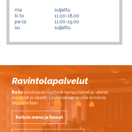
ma
suljettu
ti-to
11.00-18.00
pe-la
11.00-19.00
su
suljettu
Ravintolapalvelut
Rolls
ravintolasta maittavat hampurilaiset ja -ateriat,
annokset ja salaatit. Lounasaikaan tarjolla annoksia
tarjoushintaan.
Rollsin menu ja hinnat