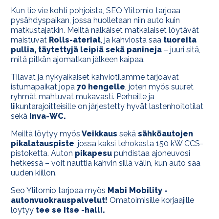
Kun tie vie kohti pohjoista, SEO Ylitornio tarjoaa
pysähdyspaikan, jossa huolletaan niin auto kuin
matkustajatkin. Meiltä nälkäiset matkalaiset löytävät
maistuvat
Rolls-ateriat
, ja kahviosta saa
tuoreita
pullia, täytettyjä leipiä sekä panineja
– juuri sitä,
mitä pitkän ajomatkan jälkeen kaipaa.
Tilavat ja nykyaikaiset kahviotilamme tarjoavat
istumapaikat jopa
70 hengelle
, joten myös suuret
ryhmät mahtuvat mukavasti. Perheille ja
liikuntarajoitteisille on järjestetty hyvät lastenhoitotilat
sekä
Inva-WC.
Meiltä löytyy myös
Veikkaus
sekä
sähköautojen
pikalatauspiste
, jossa kaksi tehokasta 150 kW CCS-
pistoketta. Auton
pikapesu
puhdistaa ajoneuvosi
hetkessä – voit nauttia kahvin sillä välin, kun auto saa
uuden kiillon.
Seo Ylitornio tarjoaa myös
Mabi Mobility -
autonvuokrauspalvelut!
Omatoimisille korjaajille
löytyy
tee se itse -halli.