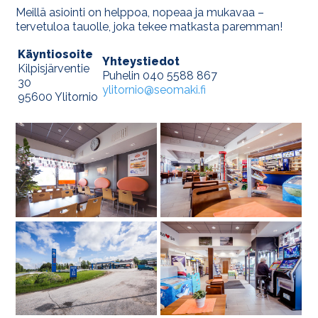
Meillä asiointi on helppoa, nopeaa ja mukavaa –
tervetuloa tauolle, joka tekee matkasta paremman!
Käyntiosoite
Yhteystiedot
Kilpisjärventie
Puhelin 040 5588 867
30
ylitornio@seomaki.fi
95600 Ylitornio