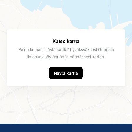
Katso kartta
Paina kothaa "näytä kartta" hyväksyäksesi Googlen
tietosuojakäytännön
ja nähdäksesi kartan.
Näytä kartta